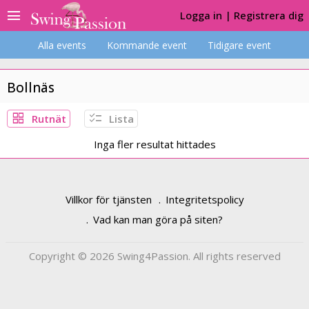
menu
Logga in
|
Registrera dig
Alla events
Kommande event
Tidigare event
Bollnäs
grid_view
checklist
Rutnät
Lista
Inga fler resultat hittades
Villkor för tjänsten
Integritetspolicy
Vad kan man göra på siten?
Copyright © 2026 Swing4Passion. All rights reserved